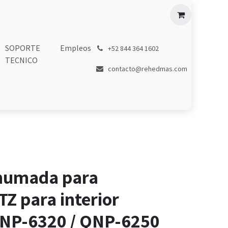
SOPORTE
Empleos
͏
+52 844 364 1602
TECNICO
contacto@rehedmas.com
humada para
Z para interior
NP-6320 / QNP-6250