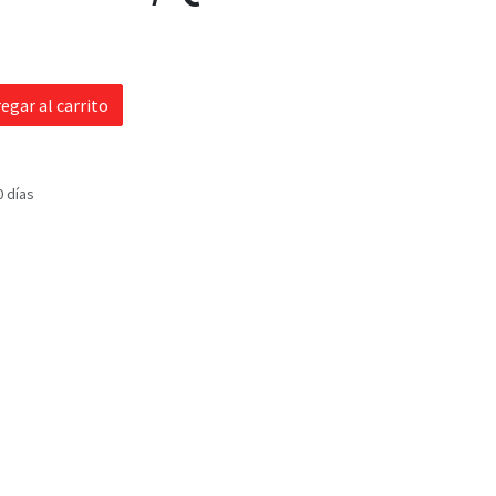
egar al carrito
0 días