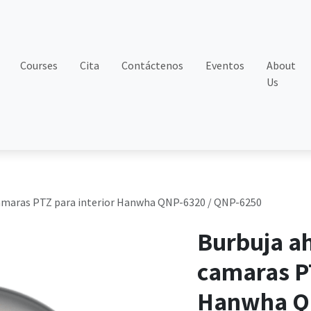
Courses
Cita
Contáctenos
Eventos
About
Us
amaras PTZ para interior Hanwha QNP-6320 / QNP-6250
Burbuja a
camaras PT
Hanwha Q