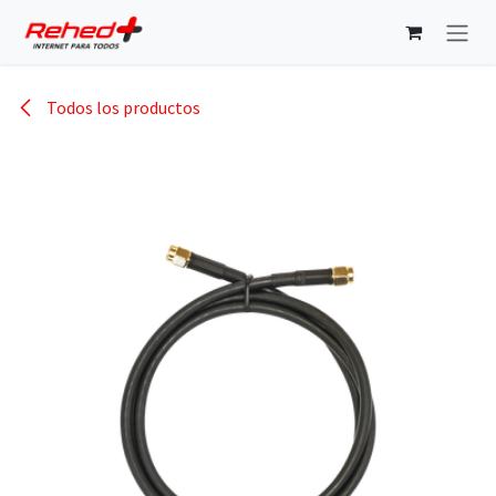
Ir al contenido
Todos los productos