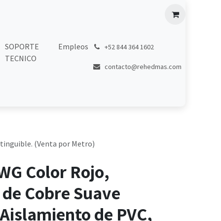
SOPORTE
Empleos
͏
+52 844 364 1602
TECNICO
contacto@rehedmas.com
tinguible. (Venta por Metro)
WG Color Rojo,
 de Cobre Suave
Aislamiento de PVC,