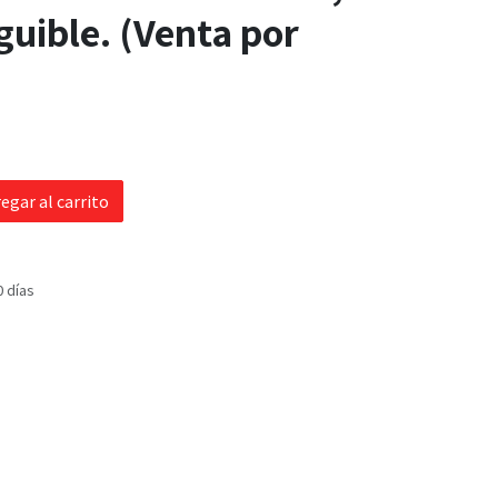
guible. (Venta por
egar al carrito
0 días