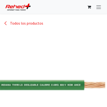
Ir al contenido
Todos los productos