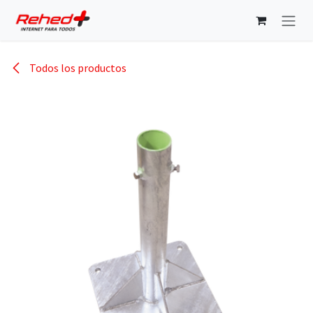
Ir al contenido
Todos los productos