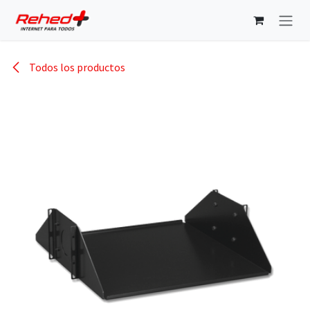
Ir al contenido
Todos los productos