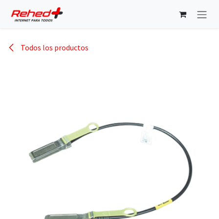
Ir al contenido
Todos los productos