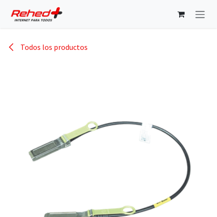
Ir al contenido
Todos los productos