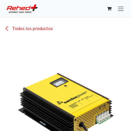
Ir al contenido
Todos los productos