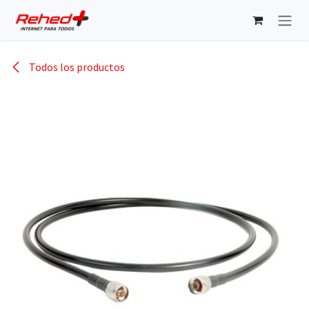
Ir al contenido
Todos los productos