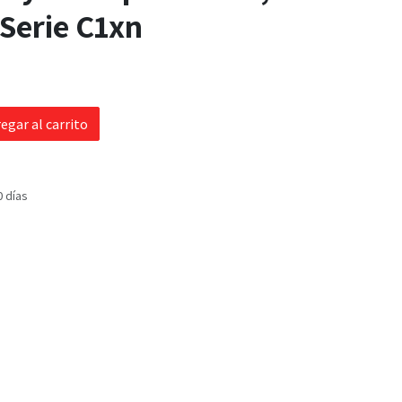
 Serie C1xn
egar al carrito
0 días