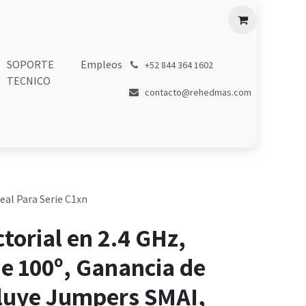
SOPORTE
Empleos
͏
+52 844 364 1602
TECNICO
contacto@rehedmas.com
eal Para Serie C1xn
torial en 2.4 GHz,
e 100º, Ganancia de
cluye Jumpers SMAI,