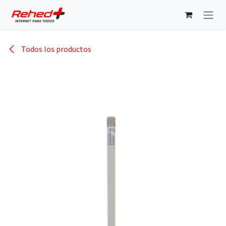
Ir al contenido
Todos los productos