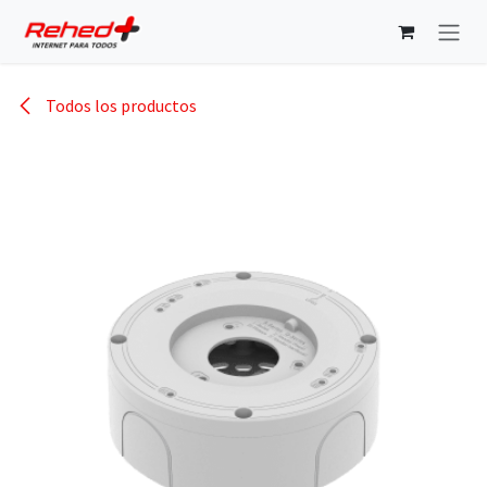
Ir al contenido
Todos los productos