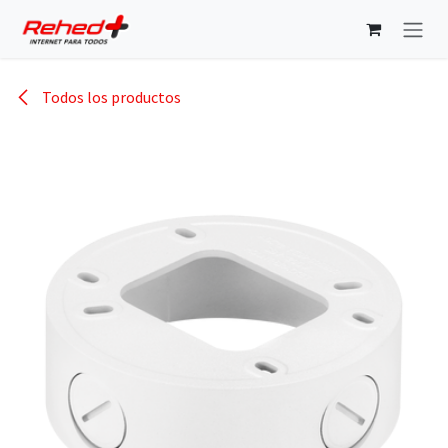
Ir al contenido
Todos los productos