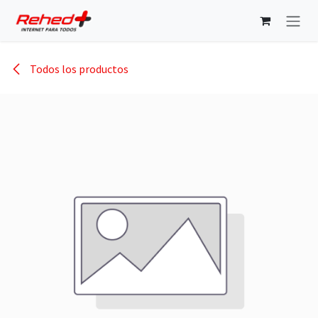
Ir al contenido
Todos los productos