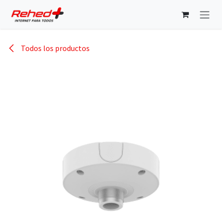
Ir al contenido
Todos los productos