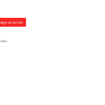
egar al carrito
0 días