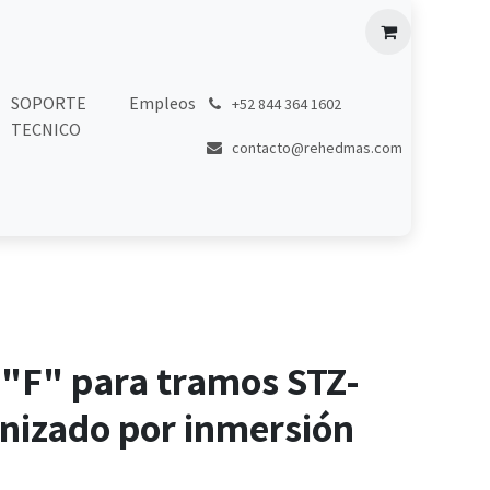
SOPORTE
Empleos
͏
+52 844 364 1602
TECNICO
contacto@rehedmas.com
 "F" para tramos STZ-
nizado por inmersión