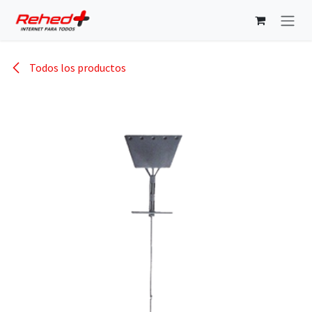
Ir al contenido
Todos los productos