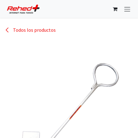
Ir al contenido
Todos los productos