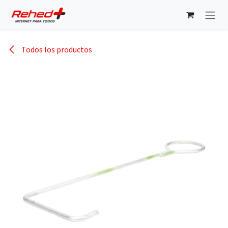
Ir al contenido
Todos los productos