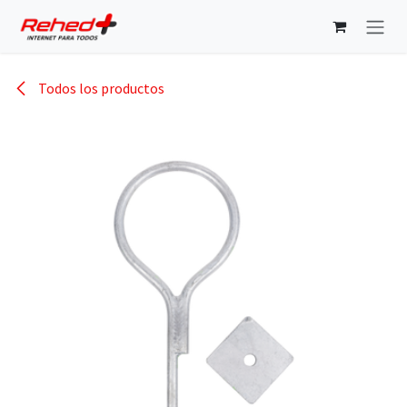
Ir al contenido
Todos los productos