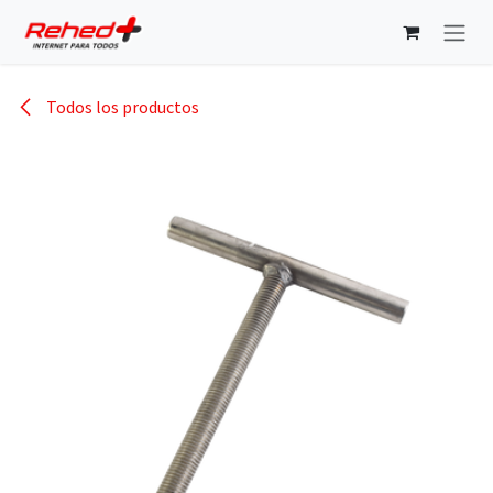
Ir al contenido
Todos los productos