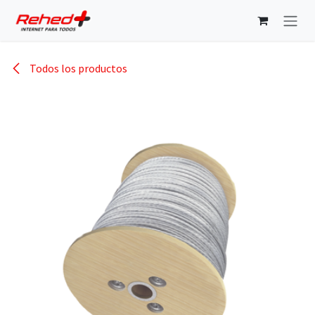
Ir al contenido
Todos los productos