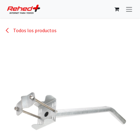
Ir al contenido
Todos los productos