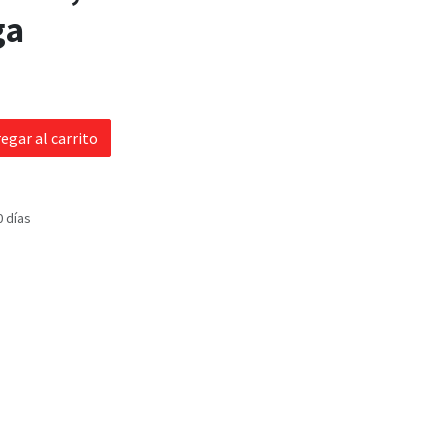
ga
egar al carrito
0 días