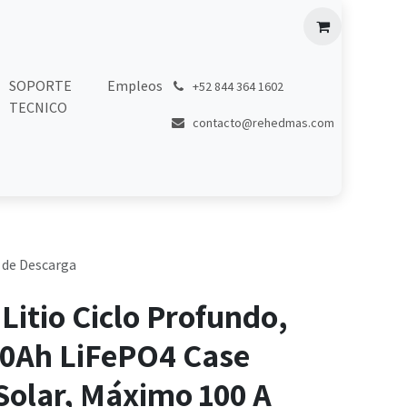
SOPORTE
Empleos
͏
+52 844 364 1602
TECNICO
contacto@rehedmas.com
A de Descarga
 Litio Ciclo Profundo,
00Ah LiFePO4 Case
 Solar, Máximo 100 A