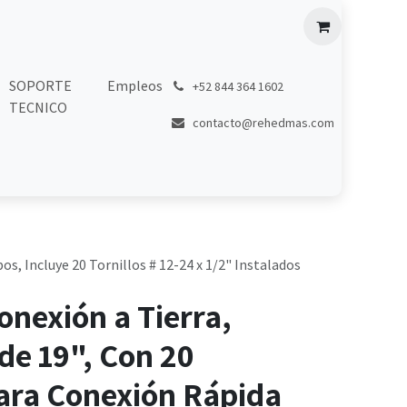
SOPORTE
Empleos
͏
+52 844 364 1602
TECNICO
contacto@rehedmas.com
os, Incluye 20 Tornillos # 12-24 x 1/2" Instalados
onexión a Tierra,
de 19", Con 20
Para Conexión Rápida