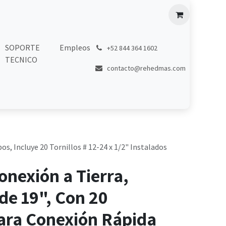
SOPORTE
Empleos
͏
+52 844 364 1602
TECNICO
contacto@rehedmas.com
os, Incluye 20 Tornillos # 12-24 x 1/2" Instalados
onexión a Tierra,
de 19", Con 20
Para Conexión Rápida