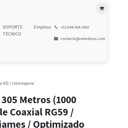
SOPORTE
Empleos
͏
+52 844 364 1602
TECNICO
contacto@rehedmas.com
ra HD / Intemperie
 305 Metros (1000
ble Coaxial RG59 /
iames / Optimizado