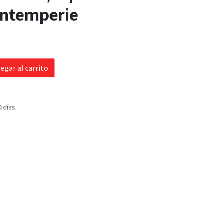
Intemperie
egar al carrito
0 días