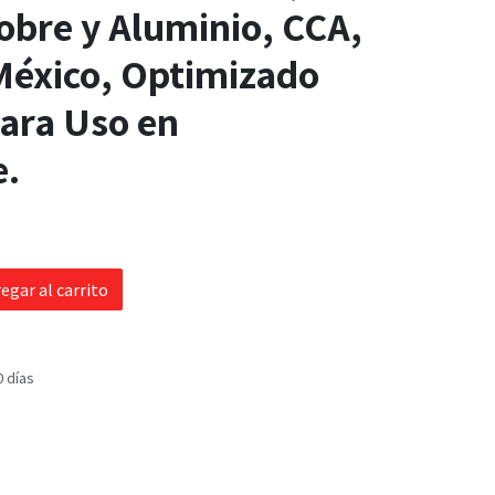
obre y Aluminio, CCA,
México, Optimizado
ara Uso en
e.
egar al carrito
0 días