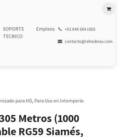
SOPORTE
Empleos
͏
+52 844 364 1602
TECNICO
contacto@rehedmas.com
imizado para HD, Para Uso en Intemperie.
305 Metros (1000
able RG59 Siamés,