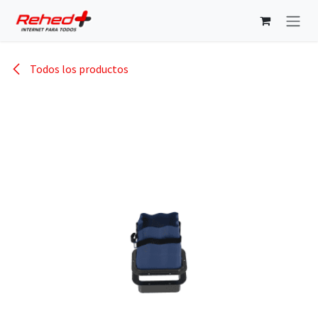
Ir al contenido
Todos los productos