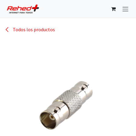
Ir al contenido
Todos los productos