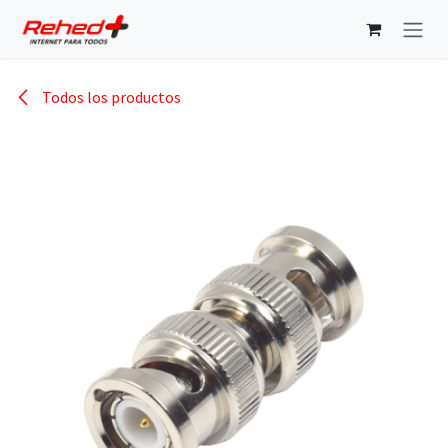
Ir al contenido
Todos los productos