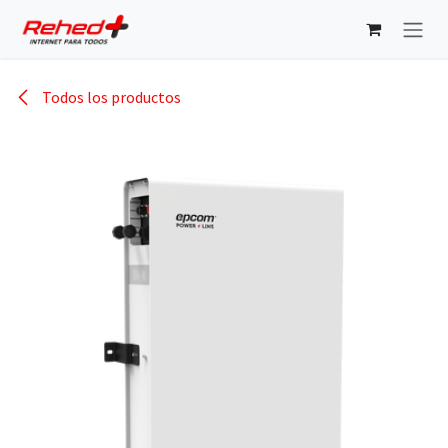
Ir al contenido
Todos los productos