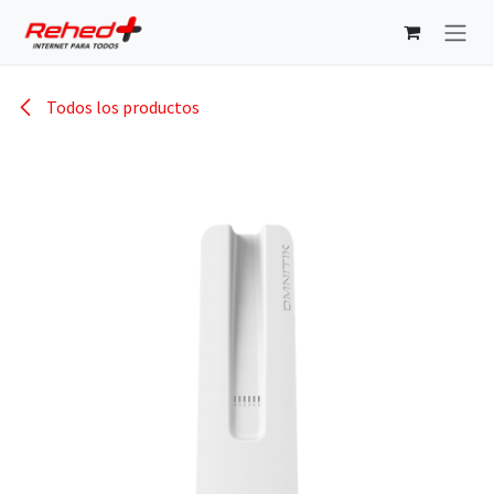
Ir al contenido
Todos los productos