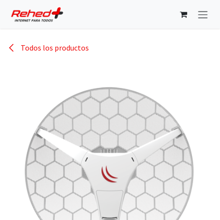
Ir al contenido
Todos los productos