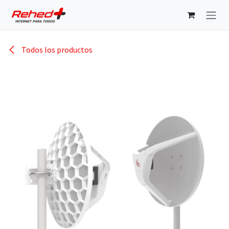
Ir al contenido
Todos los productos