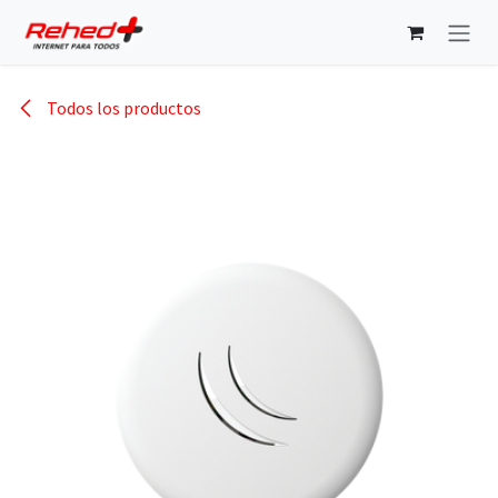
Ir al contenido
Todos los productos