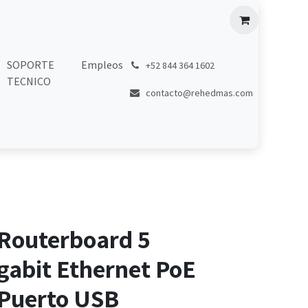
SOPORTE
Empleos
͏
+52 844 364 1602
TECNICO
contacto@rehedmas.com
 Routerboard 5
gabit Ethernet PoE
 Puerto USB