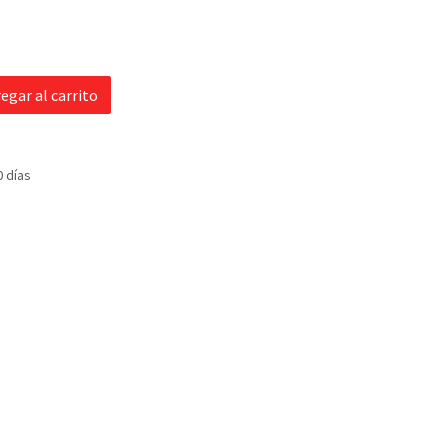
egar al carrito
0 días