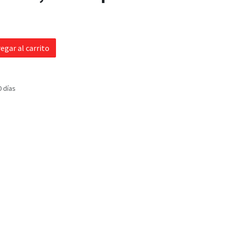
egar al carrito
0 días