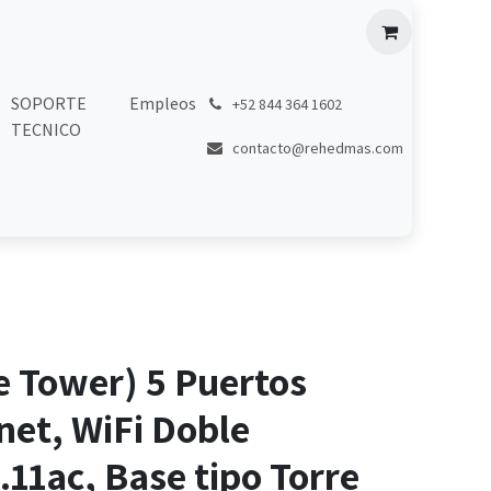
SOPORTE
Empleos
͏
+52 844 364 1602
TECNICO
contacto@rehedmas.com
te Tower) 5 Puertos
net, WiFi Doble
11ac, Base tipo Torre