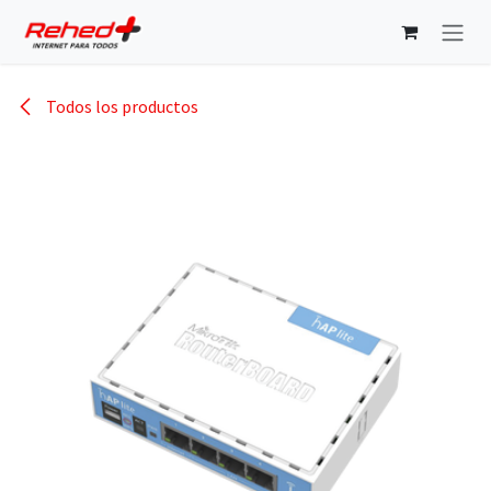
Ir al contenido
Todos los productos