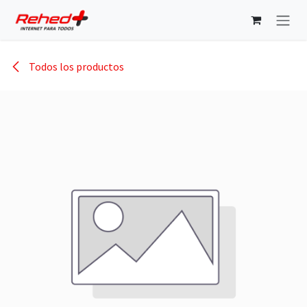
Ir al contenido
Todos los productos