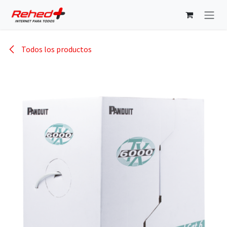
Ir al contenido
Todos los productos