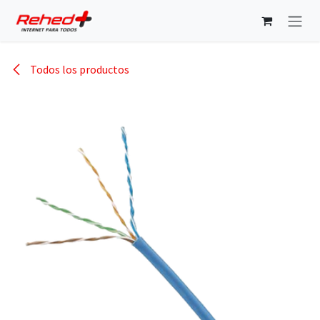
Ir al contenido
Todos los productos