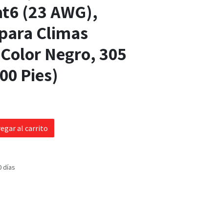
at6 (23 AWG),
 para Climas
Color Negro, 305
00 Pies)
egar al carrito
0 días