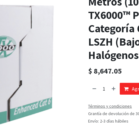
Metros (10
TX6000™ P
Categoría 
LSZH (Baj
Halógenos)
$
8,647.05
Agr
Términos y condiciones
Grantía de devolución de 3
Envío: 2-3 días hábiles