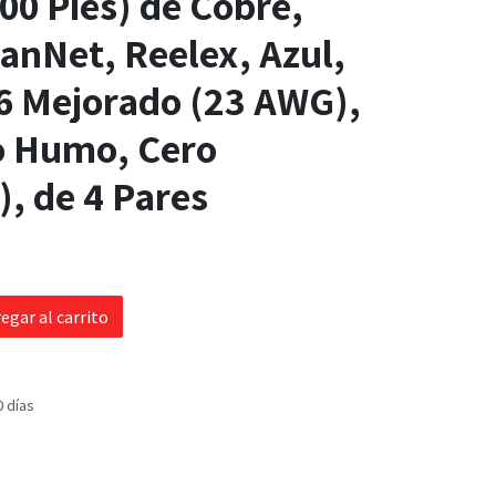
00 Pies) de Cobre,
anNet, Reelex, Azul,
6 Mejorado (23 AWG),
o Humo, Cero
, de 4 Pares
egar al carrito
0 días