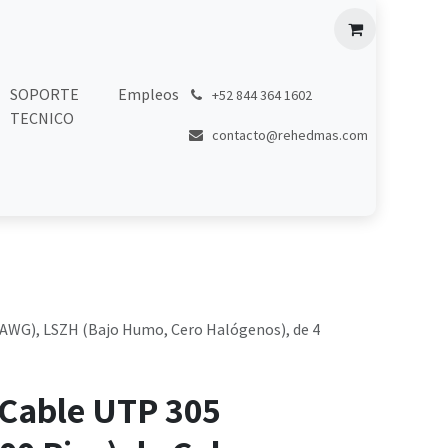
SOPORTE
Empleos
͏
+52 844 364 1602
TECNICO
contacto@rehedmas.com
3 AWG), LSZH (Bajo Humo, Cero Halógenos), de 4
 Cable UTP 305