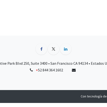
tive Park Blvd 250, Suite 3400 • San Francisco CA 94134 • Estados 
+
52 844 364 1602
Con tecnología d