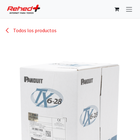
Ir al contenido
Todos los productos