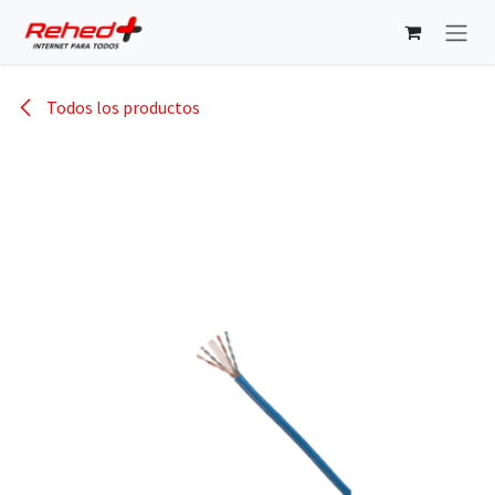
Ir al contenido
Todos los productos