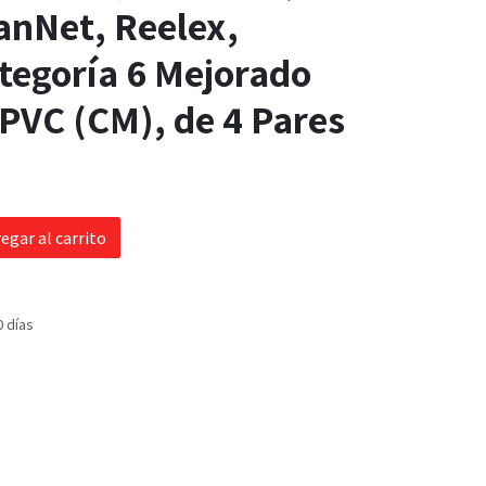
anNet, Reelex,
tegoría 6 Mejorado
PVC (CM), de 4 Pares
egar al carrito
0 días