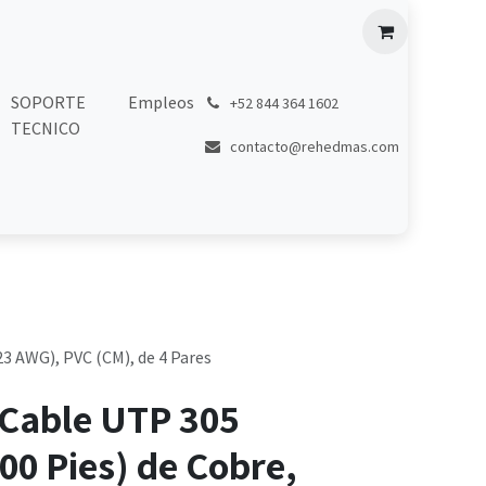
SOPORTE
Empleos
͏
+52 844 364 1602
TECNICO
contacto@rehedmas.com
3 AWG), PVC (CM), de 4 Pares
 Cable UTP 305
00 Pies) de Cobre,