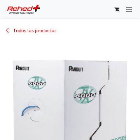
Ir al contenido
Todos los productos