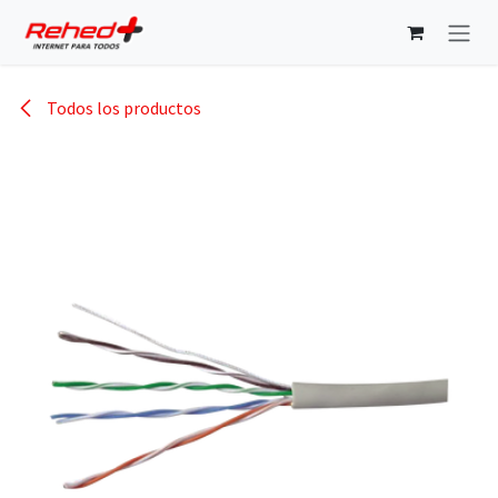
Ir al contenido
Todos los productos